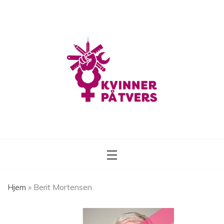
Skip
to
content
Kvinner på tvers
Hjem
»
Berit Mortensen